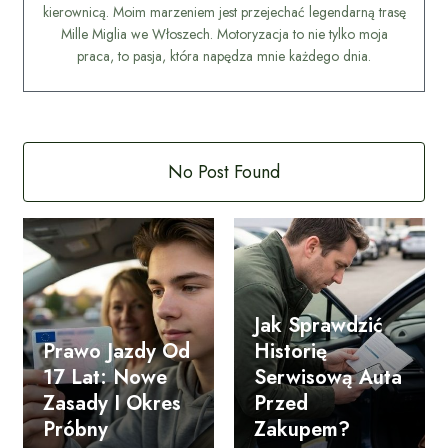
kierownicą. Moim marzeniem jest przejechać legendarną trasę
Mille Miglia we Włoszech. Motoryzacja to nie tylko moja
praca, to pasja, która napędza mnie każdego dnia.
No Post Found
Jak Sprawdzić
Prawo Jazdy Od
Historię
17 Lat: Nowe
Serwisową Auta
Zasady I Okres
Przed
Próbny
Zakupem?