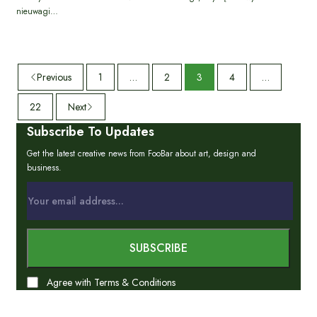
nieuwagi…
Previous
1
…
2
3
4
…
22
Next
Subscribe To Updates
Get the latest creative news from FooBar about art, design and
business.
Agree with Terms & Conditions