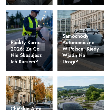
Samochody
Punkty Karne
Autonomiczne
2026: Za Co
W Polsce: Kiedy
Nie Skasujesz
Wjadą Na
Ich Kursem?
Drogi?
Chińskie Auta