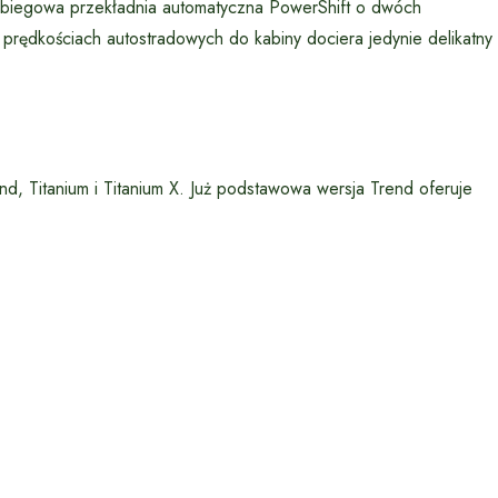
ż 6-biegowa przekładnia automatyczna PowerShift o dwóch
prędkościach autostradowych do kabiny dociera jedynie delikatny
d, Titanium i Titanium X. Już podstawowa wersja Trend oferuje