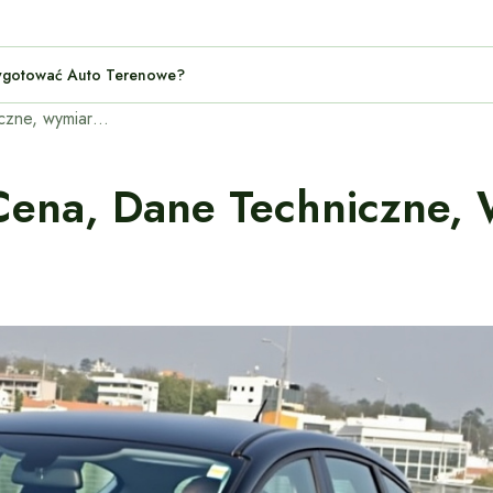
h: Jak Przygotować Auto Terenowe?
Ford C-Max – opinie, cena, dane techniczne, wymiary, spalanie, osiągi
Cena, Dane Techniczne, 