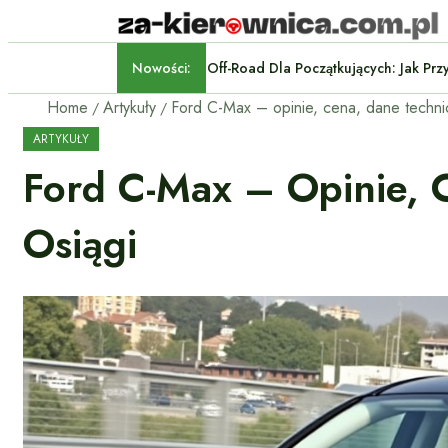
Nowości:
Off-Road Dla Początkującyc
Home
Artykuły
ARTYKUŁY
Ford C-Max – Opinie, 
Osiągi