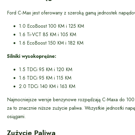
Ford C-Max jest oferowany z szeroką gamą jednostek napędo
1.0 EcoBoost 100 KM i 125 KM
1.6 Ti-VCT 85 KM i 105 KM
1.6 EcoBoost 150 KM i 182 KM
Silniki wysokoprężne:
1.5 TDCi 95 KM i 120 KM
1.6 TDCi 95 KM i 115 KM
2.0 TDCi 140 KM i 163 KM
Najmocniejsze wersje benzynowe rozpędzają C-Maxa do 100 km
za to znacznie niższe zużycie paliwa. Wszystkie jednostki napę
osiągami.
Zużycie Paliwa