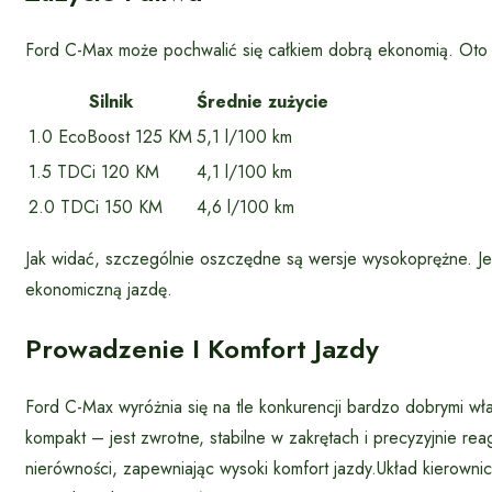
Ford C-Max może pochwalić się całkiem dobrą ekonomią. Oto śr
Silnik
Średnie zużycie
1.0 EcoBoost 125 KM
5,1 l/100 km
1.5 TDCi 120 KM
4,1 l/100 km
2.0 TDCi 150 KM
4,6 l/100 km
Jak widać, szczególnie oszczędne są wersje wysokoprężne. J
ekonomiczną jazdę.
Prowadzenie I Komfort Jazdy
Ford C-Max wyróżnia się na tle konkurencji bardzo dobrymi wła
kompakt – jest zwrotne, stabilne w zakrętach i precyzyjnie rea
nierówności, zapewniając wysoki komfort jazdy.Układ kierown