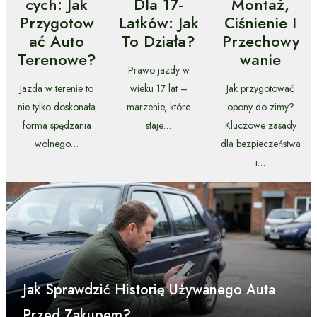
Cych: Jak
Dla 17-
Montaż,
Przygotow
Latków: Jak
Ciśnienie I
Ać Auto
To Działa?
Przechowy
Terenowe?
Wanie
Prawo jazdy w
Jazda w terenie to
wieku 17 lat –
Jak przygotować
nie tylko doskonała
marzenie, które
opony do zimy?
forma spędzania
staje…
Kluczowe zasady
wolnego…
dla bezpieczeństwa
i…
Jak Sprawdzić Historię Używanego Auta
Przed Zakupem?