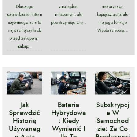
Dlaczego
z napędem
motoryzacji:
sprawdzenie historii
mieszanym, ale
kupujesz auto, ale
używanego auta to
powstrzymuje Cię…
nie jego funkcje
najważniejszy krok
Wyobraź sobie,…
przed zakupem?
Zakup…
Jak
Bateria
Subskrypcj
Sprawdzić
Hybrydowa
E W
Historię
: Kiedy
Samochod
Używaneg
Wymienić I
Zie: Za Co
O Auta
Ile To
Producenci