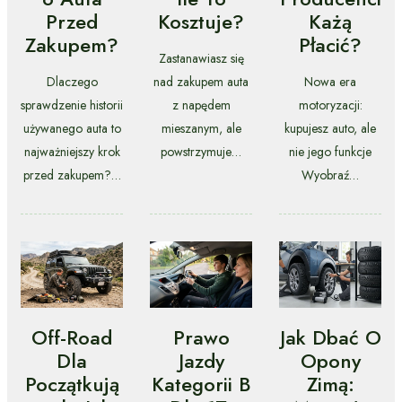
Przed
Kosztuje?
Każą
Zakupem?
Płacić?
Zastanawiasz się
Dlaczego
nad zakupem auta
Nowa era
sprawdzenie historii
z napędem
motoryzacji:
używanego auta to
mieszanym, ale
kupujesz auto, ale
najważniejszy krok
powstrzymuje…
nie jego funkcje
przed zakupem?…
Wyobraź…
Off-Road
Prawo
Jak Dbać O
Dla
Jazdy
Opony
Początkują
Kategorii B
Zimą: