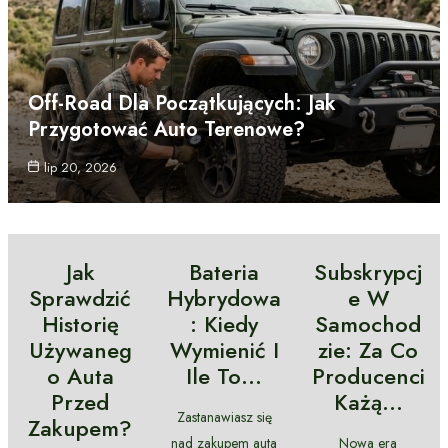
Off-Road Dla Początkujących: Jak
Przygotować Auto Terenowe?
lip 20, 2026
Jak
Bateria
Subskrypcj
Sprawdzić
Hybrydowa
E W
Historię
: Kiedy
Samochod
Używaneg
Wymienić I
Zie: Za Co
O Auta
Ile To…
Producenci
Przed
Każą…
Zastanawiasz się
Zakupem?
nad zakupem auta
Nowa era