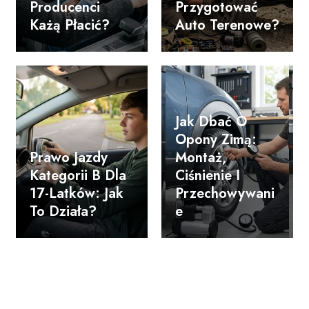
Producenci
Przygotować
Każą Płacić?
Auto Terenowe?
Jak Dbać O
Opony Zimą:
Prawo Jazdy
Montaż,
Kategorii B Dla
Ciśnienie I
17-Latków: Jak
Przechowywani
To Działa?
E