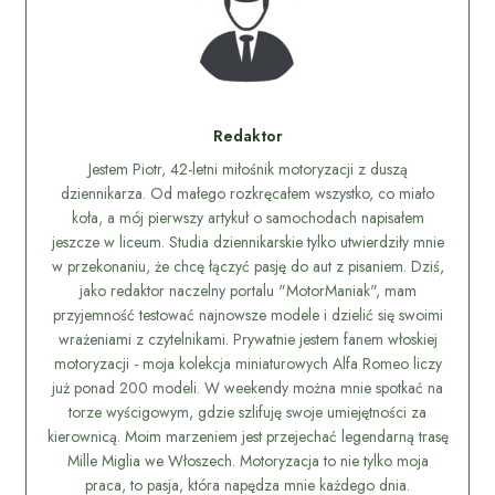
Redaktor
Jestem Piotr, 42-letni miłośnik motoryzacji z duszą
dziennikarza. Od małego rozkręcałem wszystko, co miało
koła, a mój pierwszy artykuł o samochodach napisałem
jeszcze w liceum. Studia dziennikarskie tylko utwierdziły mnie
w przekonaniu, że chcę łączyć pasję do aut z pisaniem. Dziś,
jako redaktor naczelny portalu "MotorManiak", mam
przyjemność testować najnowsze modele i dzielić się swoimi
wrażeniami z czytelnikami. Prywatnie jestem fanem włoskiej
motoryzacji - moja kolekcja miniaturowych Alfa Romeo liczy
już ponad 200 modeli. W weekendy można mnie spotkać na
torze wyścigowym, gdzie szlifuję swoje umiejętności za
kierownicą. Moim marzeniem jest przejechać legendarną trasę
Mille Miglia we Włoszech. Motoryzacja to nie tylko moja
praca, to pasja, która napędza mnie każdego dnia.