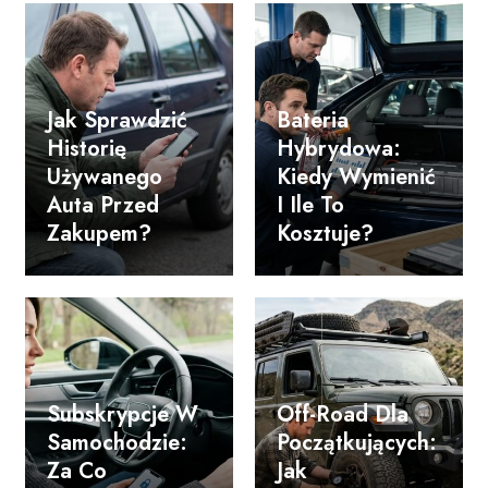
Jak Sprawdzić
Bateria
Historię
Hybrydowa:
Używanego
Kiedy Wymienić
Auta Przed
I Ile To
Zakupem?
Kosztuje?
Subskrypcje W
Off-Road Dla
Samochodzie:
Początkujących:
Za Co
Jak