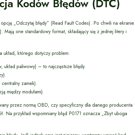
acja Kodów Błędów (DTC)
 opcję „Odczytaj błędy” (Read Fault Codes). Po chwili na ekranie
 Mają one standardowy format, składający się z jednej litery i
a układ, którego dotyczy problem:
w, układ paliwowy) – to najczęstsze błędy.
y).
 centralny zamek).
cją między modułami).
niowany przez normę OBD, czy specyficzny dla danego producenta
espół. Na przykład wspomniany błąd P0171 oznacza „Zbyt uboga