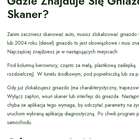
Gdzie Znajduje Się Gniaz
Skaner?
Zanim zaczniesz skanować auto, musisz zlokalizować gniaz
lub 2004 roku (diesel) gniazdo to jest obowiązkowe i musi zna
Najczęściej znajdziesz je w następujących miejscach:
Pod kolumną kierownicy, często za małą, plastikową zaślepką.
rozdzielczej). W tunelu środkowym, pod popielniczką lub za 
Gdy już zlokalizujesz gniazdo (ma charakterystyczny, trapezowy
Wyłącz zapłon, wsuń skaner lub interfejs do gniazda. Następni
chyba że aplikacja tego wymaga, by odczytać parametry na żywo
uruchom wybraną aplikację diagnostyczną. Po chwili program 
samochodu.