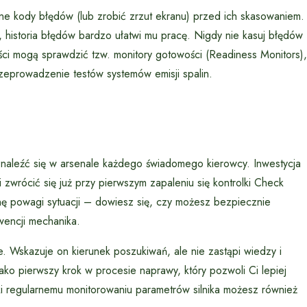
e kody błędów (lub zrobić zrzut ekranu) przed ich skasowaniem.
, historia błędów bardzo ułatwi mu pracę. Nigdy nie kasuj błędów
ości mogą sprawdzić tzw. monitory gotowości (Readiness Monitors),
eprowadzenie testów systemów emisji spalin.
naleźć się w arsenale każdego świadomego kierowcy. Inwestycja
fi zwrócić się już przy pierwszym zapaleniu się kontrolki Check
 powagi sytuacji – dowiesz się, czy możesz bezpiecznie
wencji mechanika.
. Wskazuje on kierunek poszukiwań, ale nie zastąpi wiedzy i
ko pierwszy krok w procesie naprawy, który pozwoli Ci lepiej
ki regularnemu monitorowaniu parametrów silnika możesz również