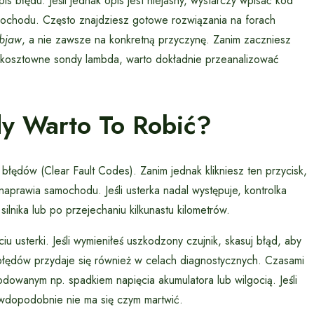
is błędu. Jeśli jednak opis jest niejasny, wystarczy wpisać kod
mochodu. Często znajdziesz gotowe rozwiązania na forach
bjaw
, a nie zawsze na konkretną przyczynę. Zanim zaczniesz
kosztowne sondy lambda, warto dokładnie przeanalizować
y Warto To Robić?
łędów (Clear Fault Codes). Zanim jednak klikniesz ten przycisk,
aprawia samochodu. Jeśli usterka nadal występuje, kontrolka
lnika lub po przejechaniu kilkunastu kilometrów.
 usterki. Jeśli wymieniłeś uszkodzony czujnik, skasuj błąd, aby
błędów przydaje się również w celach diagnostycznych. Czasami
wanym np. spadkiem napięcia akumulatora lub wilgocią. Jeśli
prawdopodobnie nie ma się czym martwić.