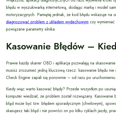
Większość aplikacji diagnostycznych od razu wyświetla krótki op
błędu w wyszukiwarkę internetową, dodając markę i model sa
motoryzacyjnych. Pamiętaj jednak, że kod błędu wskazuje na
o
diagnozować problem z układem wydechowym
czy wymieniać 
powiązane parametry silnika.
Kasowanie Błędów – Kied
Prawie każdy skaner OBD i aplikacja pozwalają na skasowanie b
musisz zrozumieć jedną kluczową rzecz: kasowanie błędu nie n
Check Engine zapali się ponownie – od razu po uruchomieniu si
Kiedy więc warto kasować błędy? Przede wszystkim po usunięciu
komputer wiedział, że problem został rozwiązany. Kasowanie 
błąd może być tzw. błędem sporadycznym (chwilowym), spowodo
skasujesz taki błąd i nie powróci on po kilku cyklach jazdy, 