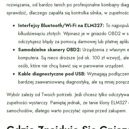
rozwiązania, od bardzo tanich po profesjonalne kombajny diag
sprawdzić, dlaczego zapaliła się kontrolka silnika, w zupełnośc
Interfejsy Bluetooth/Wi-Fi na ELM327:
To najpopula
kilkudziesięciu złotych. Wpinasz je w gniazdo OBD2 w sa
odczytujesz błędy za pomocą darmowej lub płatnej aplika
Samodzielne skanery OBD2:
Urządzenia z własnym e
komputera. Są nieco droższe (od ok. 100 zł wzwyż), ale
osób, które nie chcą bawić się w parowanie urządzeń.
Kable diagnostyczne pod USB:
Wymagają podłączeni
bardziej zaawansowaną diagnostykę, ale są mniej poręc
Wybór zależy od Twoich potrzeb. Jeśli chcesz tylko odczytywać
zupełności wystarczy. Pamiętaj jednak, że tanie klony ELM327
samochodów, dlatego warto poczytać opinie przed zakupem.