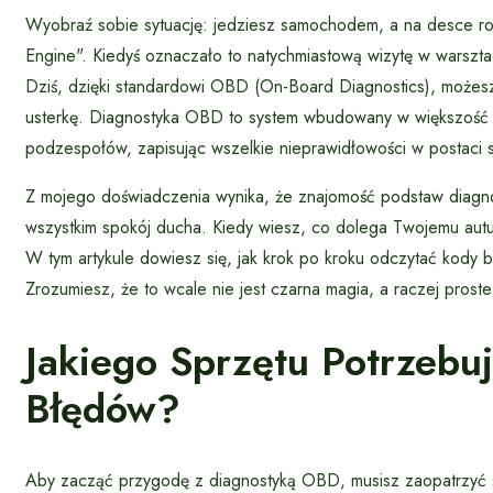
Wyobraź sobie sytuację: jedziesz samochodem, a na desce ro
Engine". Kiedyś oznaczało to natychmiastową wizytę w warszta
Dziś, dzięki standardowi OBD (On-Board Diagnostics), możes
usterkę. Diagnostyka OBD to system wbudowany w większość ws
podzespołów, zapisując wszelkie nieprawidłowości w postaci 
Z mojego doświadczenia wynika, że znajomość podstaw diagno
wszystkim spokój ducha. Kiedy wiesz, co dolega Twojemu autu
W tym artykule dowiesz się, jak krok po kroku odczytać kody bł
Zrozumiesz, że to wcale nie jest czarna magia, a raczej proste
Jakiego Sprzętu Potrzebu
Błędów?
Aby zacząć przygodę z diagnostyką OBD, musisz zaopatrzyć s