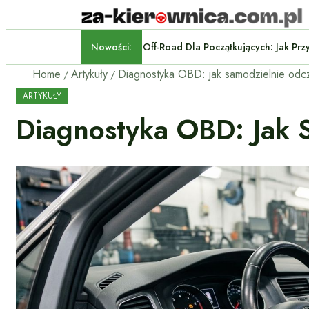
Nowości:
Off-Road Dla Początkującyc
Home
Artykuły
ARTYKUŁY
Diagnostyka OBD: Jak 