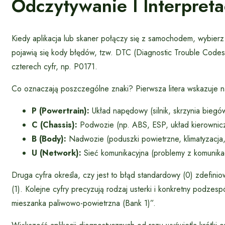
Odczytywanie I Interpret
Kiedy aplikacja lub skaner połączy się z samochodem, wybierz
pojawią się kody błędów, tzw. DTC (Diagnostic Trouble Codes).
czterech cyfr, np. P0171.
Co oznaczają poszczególne znaki? Pierwsza litera wskazuje n
P (Powertrain):
Układ napędowy (silnik, skrzynia biegó
C (Chassis):
Podwozie (np. ABS, ESP, układ kierownicz
B (Body):
Nadwozie (poduszki powietrzne, klimatyzacja,
U (Network):
Sieć komunikacyjna (problemy z komunika
Druga cyfra określa, czy jest to błąd standardowy (0) zdefi
(1). Kolejne cyfry precyzują rodzaj usterki i konkretny podz
mieszanka paliwowo-powietrzna (Bank 1)”.