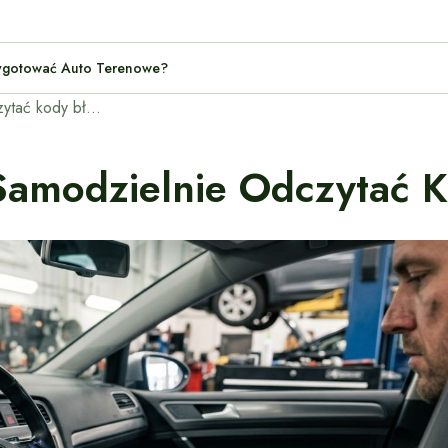
h: Jak Przygotować Auto Terenowe?
Diagnostyka OBD: jak samodzielnie odczytać kody błędów?
Samodzielnie Odczytać 