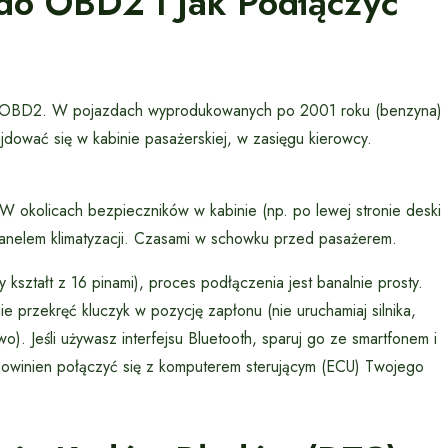
do OBD2 I Jak Podłączyć
do OBD2. W pojazdach wyprodukowanych po 2001 roku (benzyna)
jdować się w kabinie pasażerskiej, w zasięgu kierowcy.
 W okolicach bezpieczników w kabinie (np. po lewej stronie deski
panelem klimatyzacji. Czasami w schowku przed pasażerem.
 kształt z 16 pinami), proces podłączenia jest banalnie prosty.
e przekręć kluczyk w pozycję zapłonu (nie uruchamiaj silnika,
). Jeśli używasz interfejsu Bluetooth, sparuj go ze smartfonem i
powinien połączyć się z komputerem sterującym (ECU) Twojego