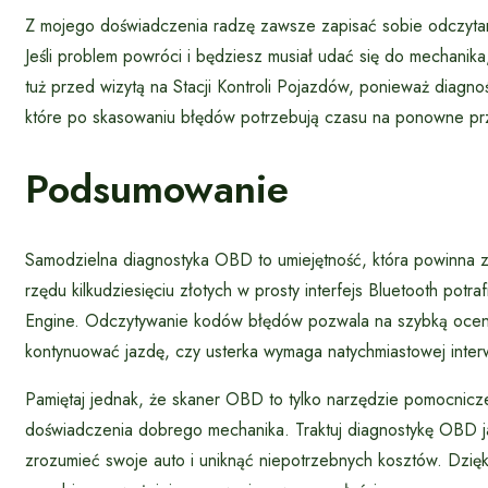
Z mojego doświadczenia radzę zawsze zapisać sobie odczytan
Jeśli problem powróci i będziesz musiał udać się do mechanika
tuż przed wizytą na Stacji Kontroli Pojazdów, ponieważ diagn
które po skasowaniu błędów potrzebują czasu na ponowne prz
Podsumowanie
Samodzielna diagnostyka OBD to umiejętność, która powinna z
rzędu kilkudziesięciu złotych w prosty interfejs Bluetooth potra
Engine. Odczytywanie kodów błędów pozwala na szybką ocenę
kontynuować jazdę, czy usterka wymaga natychmiastowej inter
Pamiętaj jednak, że skaner OBD to tylko narzędzie pomocnicze
doświadczenia dobrego mechanika. Traktuj diagnostykę OBD ja
zrozumieć swoje auto i uniknąć niepotrzebnych kosztów. Dzię